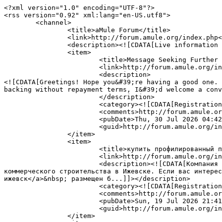
<?xml version="1.0" encoding="UTF-8"?>

<rss version="0.92" xml:lang="en-US.utf8">

	<channel>

		<title>aMule Forum</title>

		<link>http://forum.amule.org/index.php</link>

		<description><![CDATA[Live information from aMule Forum]]></description>

		<item>

			<title>Message Seeking Further Information</title>

			<link>http://forum.amule.org/index.php?topic=100583.msg217602#msg217602</link>

			<description>

<![CDATA[Greetings! Hope you&#39;re having a good one. 
backing without repayment terms, I&#39;d welcome a conv
			</description>

			<category><![CDATA[Registration Problems]]></category>

			<comments>http://forum.amule.org/index.php?action=post;topic=100583.0</comments>

			<pubDate>Thu, 30 Jul 2026 04:42:50 GMT</pubDate>

			<guid>http://forum.amule.org/index.php?topic=100583.msg217602#msg217602</guid>

		</item>

		<item>

			<title>купить профилированный поликарбонат в ижевске </title>

			<link>http://forum.amule.org/index.php?topic=100569.msg217588#msg217588</link>

			<description><![CDATA[Компания &quot;РосКомплект&quot; успешно поставляет большой ассортимент строительных материалов для частного и 
коммерческого строительства в Ижевске. Если вас интерес
ижевск</a>&nbsp; размещен б...]]></description>

			<category><![CDATA[Registration Problems]]></category>

			<comments>http://forum.amule.org/index.php?action=post;topic=100569.0</comments>

			<pubDate>Sun, 19 Jul 2026 21:41:05 GMT</pubDate>

			<guid>http://forum.amule.org/index.php?topic=100569.msg217588#msg217588</guid>

		</item>
