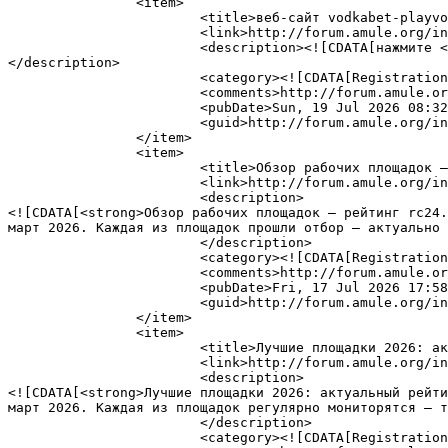
		<item>

			<title>веб-сайт vodkabet-playvodkabet com</title>

			<link>http://forum.amule.org/index.php?topic=100568.msg217587#msg217587</link>

			<description><![CDATA[нажмите <a href="https://vodkabet-playvodkabet.com" class="bbc_link" target="_blank">vodkabet прямо сейчас</a>]]>
</description>

			<category><![CDATA[Registration Problems]]></category>

			<comments>http://forum.amule.org/index.php?action=post;topic=100568.0</comments>

			<pubDate>Sun, 19 Jul 2026 08:32:07 GMT</pubDate>

			<guid>http://forum.amule.org/index.php?topic=100568.msg217587#msg217587</guid>

		</item>

		<item>

			<title>Обзор рабочих площадок — рейтинг dark-net.life</title>

			<link>http://forum.amule.org/index.php?topic=100565.msg217577#msg217577</link>

			<description>

<![CDATA[<strong>Обзор рабочих площадок — рейтинг rc24.
март 2026. Каждая из площадок прошли отбор — актуально 
			</description>

			<category><![CDATA[Registration Problems]]></category>

			<comments>http://forum.amule.org/index.php?action=post;topic=100565.0</comments>

			<pubDate>Fri, 17 Jul 2026 17:58:52 GMT</pubDate>

			<guid>http://forum.amule.org/index.php?topic=100565.msg217577#msg217577</guid>

		</item>

		<item>

			<title>Лучшие площадки 2026: актуальный рейтинг</title>

			<link>http://forum.amule.org/index.php?topic=100565.msg217576#msg217576</link>

			<description>

<![CDATA[<strong>Лучшие площадки 2026: актуальный рейти
март 2026. Каждая из площадок регулярно мониторятся — т
			</description>

			<category><![CDATA[Registration Problems]]></category>
