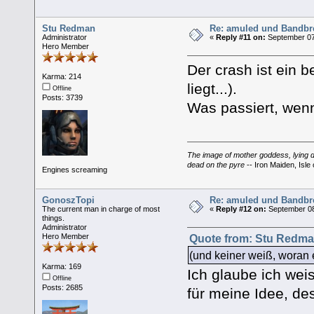
Stu Redman
Re: amuled und Bandbre
Administrator
«
Reply #11 on:
September 07
Hero Member
Der crash ist ein 
Karma: 214
liegt...).
Offline
Posts: 3739
Was passiert, wenn
The image of mother goddess, lying do
dead on the pyre
-- Iron Maiden, Isle 
Engines screaming
GonoszTopi
Re: amuled und Bandbre
The current man in charge of most
«
Reply #12 on:
September 08
things.
Administrator
Hero Member
Quote from: Stu Redma
(und keiner weiß, woran es
Karma: 169
Ich glaube ich wei
Offline
Posts: 2685
für meine Idee, de