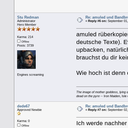
Stu Redman
Re: amuled und Bandbre
Administrator
«
Reply #6 on:
September 01,
Hero Member
amuled rüberkopiere
Karma: 214
deutsche Texte). Ev
Offline
Posts: 3739
upbacken, natürli
brauchst du dir k
Wie hoch ist denn
Engines screaming
The image of mother goddess, lying do
dead on the pyre
-- Iron Maiden, Isle 
dede67
Re: amuled und Bandbre
Approved Newbie
«
Reply #7 on:
September 02,
Karma: 0
Ich werde nachher
Offline