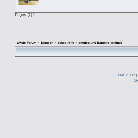
Pages: [
1
]
2
aMule Forum
>
Deutsch
>
aMule Hilfe
>
amuled und Bandbreitenlimit
SMF 2.0.13
|
X