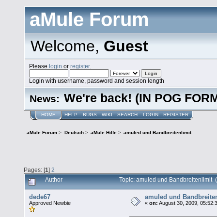
aMule Forum
Welcome,
Guest
Please
login
or
register
.
Login with username, password and session length
We're back! (IN POG FOR
News:
HOME
HELP
BUGS
WIKI
SEARCH
LOGIN
REGISTER
aMule Forum
>
Deutsch
>
aMule Hilfe
>
amuled und Bandbreitenlimit
Pages: [
1
]
2
Author
Topic: amuled und Bandbreitenlimit 
dede67
amuled und Bandbreiten
Approved Newbie
«
on:
August 30, 2009, 05:52: