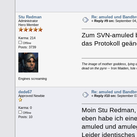
Stu Redman
Re: amuled und Bandbre
Administrator
«
Reply #9 on:
September 04,
Hero Member
Zum SVN-amuled br
Karma: 214
das Protokoll geän
Offline
Posts: 3739
The image of mother goddess, lying do
dead on the pyre
-- Iron Maiden, Isle 
Engines screaming
dede67
Re: amuled und Bandbre
Approved Newbie
«
Reply #10 on:
September 07
Karma: 0
Moin Stu Redman,
Offline
eben habe ich ein
Posts: 10
amuled und amule
Leider identisches 