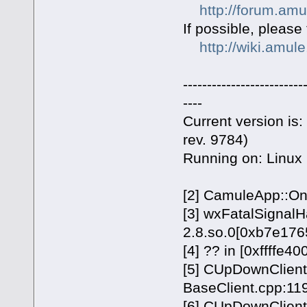
http://forum.am
If possible, please
http://wiki.amul
---------------------
----
Current version i
rev. 9784)
Running on: Linux 
[2] CamuleApp::On
[3] wxFatalSignalHa
2.8.so.0[0xb7e176
[4] ?? in [0xffffe40
[5] CUpDownClient
BaseClient.cpp:11
[6] CUpDownClient