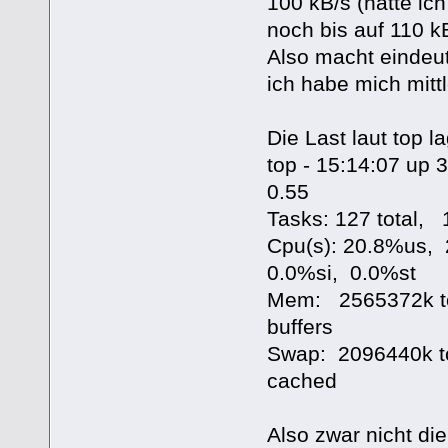
100 kB/s (hätte ic
noch bis auf 110 
Also macht eindeut
ich habe mich mittl
Die Last laut top l
top - 15:14:07 up 
0.55
Tasks: 127 total,
Cpu(s): 20.8%us,
0.0%si, 0.0%st
Mem: 2565372k t
buffers
Swap: 2096440k t
cached
Also zwar nicht di