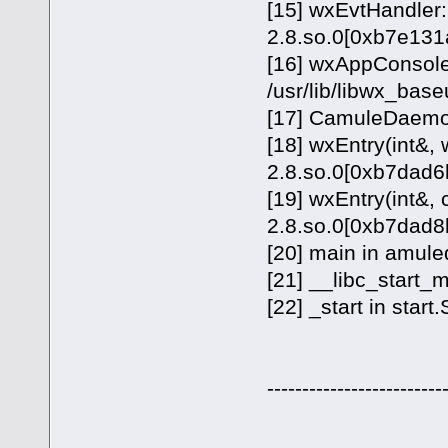
[15] wxEvtHandler:
2.8.so.0[0xb7e131
[16] wxAppConsole
/usr/lib/libwx_bas
[17] CamuleDaemo
[18] wxEntry(int&, 
2.8.so.0[0xb7dad6
[19] wxEntry(int&, 
2.8.so.0[0xb7dad8
[20] main in amul
[21] __libc_start_m
[22] _start in start
-------------------------