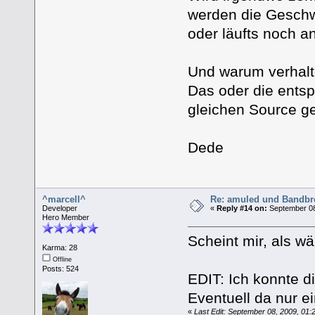
werden die Geschw
oder läufts noch a
Und warum verhalt
Das oder die ents
gleichen Source g
Dede
^marcell^
Re: amuled und Bandbre
Developer
«
Reply #14 on:
September 08
Hero Member
Scheint mir, als w
Karma: 28
Offline
Posts: 524
EDIT: Ich konnte d
Eventuell da nur e
«
Last Edit: September 08, 2009, 01: