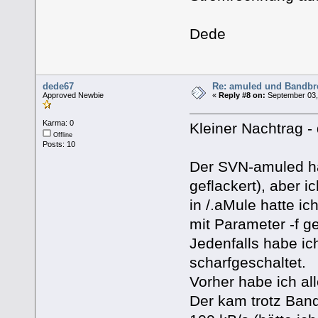
Dede
dede67
Re: amuled und Bandbre
Approved Newbie
«
Reply #8 on:
September 03,
Karma: 0
Kleiner Nachtrag - 
Offline
Posts: 10
Der SVN-amuled hat
geflackert), aber 
in /.aMule hatte i
mit Parameter -f ges
Jedenfalls habe ic
scharfgeschaltet.
Vorher habe ich al
Der kam trotz Band