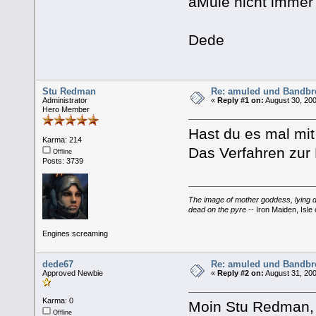
aMule nicht immer
Dede
Stu Redman
Re: amuled und Bandbre
Administrator
«
Reply #1 on:
August 30, 200
Hero Member
Hast du es mal mi
Karma: 214
Das Verfahren zur
Offline
Posts: 3739
The image of mother goddess, lying do
dead on the pyre
-- Iron Maiden, Isle 
Engines screaming
dede67
Re: amuled und Bandbre
Approved Newbie
«
Reply #2 on:
August 31, 200
Karma: 0
Moin Stu Redman, 
Offline