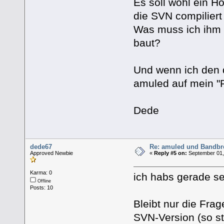
Es soll wohl ein H
die SVN compiliert
Was muss ich ihm 
baut?
Und wenn ich den d
amuled auf mein "P
Dede
dede67
Re: amuled und Bandbre
Approved Newbie
«
Reply #5 on:
September 01,
Karma: 0
ich habs gerade s
Offline
Posts: 10
Bleibt nur die Fra
SVN-Version (so st