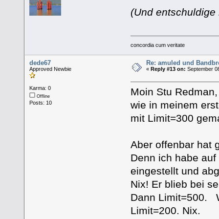
(Und entschuldige 
concordia cum veritate
dede67
Re: amuled und Bandbre
Approved Newbie
«
Reply #13 on:
September 08
Karma: 0
Moin Stu Redman,
Offline
wie in meinem erst
Posts: 10
mit Limit=300 gem
Aber offenbar hat 
Denn ich habe auf
eingestellt und ab
Nix! Er blieb bei s
Dann Limit=500. 
Limit=200. Nix.