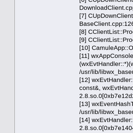
DownloadClient.cp
[7] CUpDownClient:
BaseClient.cpp:12
[8] CClientList::Pr
[9] CClientList::Pr
[10] CamuleApp::O
[11] wxAppConsole
(wxEvtHandler::*)(
/usr/lib/libwx_bas
[12] wxEvtHandler
const&, wxEvtHandl
2.8.so.0[0xb7e12d
[13] wxEventHashT
/usr/lib/libwx_bas
[14] wxEvtHandler:
2.8.so.0[0xb7e140