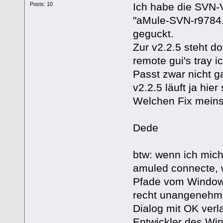
Ich habe die SVN-V
Posts: 10
"aMule-SVN-r9784.t
geguckt.
Zur v2.2.5 steht do
remote gui's tray i
Passt zwar nicht g
v2.2.5 läuft ja hie
Welchen Fix meins
Dede
btw: wenn ich mi
amuled connecte, w
Pfade vom Windows
recht unangenehm 
Dialog mit OK verla
Entwickler des Wi