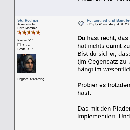
Stu Redman
Re: amuled und Bandbre
Administrator
«
Reply #3 on:
August 31, 200
Hero Member
Du hast recht, das 
Karma: 214
hat nichts damit zu
Offline
Posts: 3739
Bist du sicher, da
(im Gegensatz zu U
hängt im wesentli
Engines screaming
Probier es trotzde
hast.
Das mit den Pfaden
implementiert. Und 