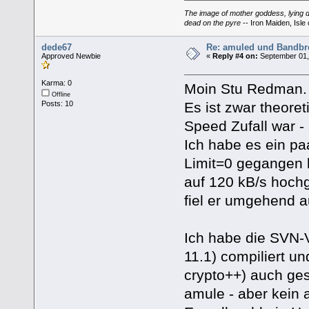
The image of mother goddess, lying do
dead on the pyre
-- Iron Maiden, Isle 
dede67
Re: amuled und Bandbre
Approved Newbie
«
Reply #4 on:
September 01,
Karma: 0
Moin Stu Redman.
Offline
Es ist zwar theore
Posts: 10
Speed Zufall war -
Ich habe es ein pa
Limit=0 gegangen b
auf 120 kB/s hochg
fiel er umgehend a
Ich habe die SVN-
11.1) compiliert 
crypto++) auch ges
amule - aber kein 