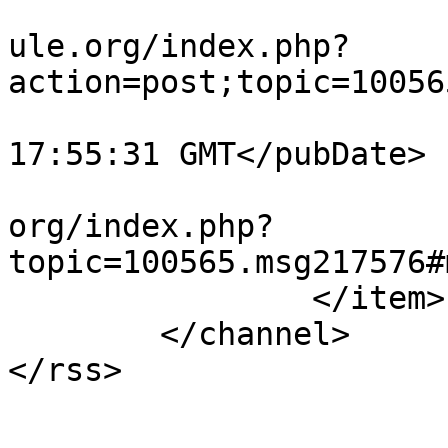
			<comments>https://forum.
ule.org/index.php?
action=post;topic=10056
			<pubDate>Fri, 17 Jul 202
17:55:31 GMT</pubDate>

			<guid>https://forum.amul
org/index.php?
topic=100565.msg217576#
		</item>

	</channel>

</rss>