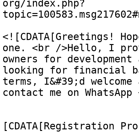
org/index.php?
topic=100583.msg217602#
			<description>
<![CDATA[Greetings! Hop
one. <br />Hello, I pro
owners for development 
looking for financial b
terms, I&#39;d welcome 
contact me on WhatsApp 
			</description>
			<category><
[CDATA[Registration Pro
			<comments>https://forum.