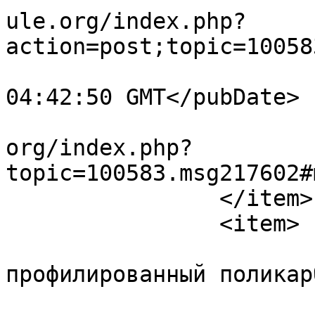
ule.org/index.php?
action=post;topic=10058
			<pubDate>Thu, 30 Jul 202
04:42:50 GMT</pubDate>

			<guid>https://forum.amul
org/index.php?
topic=100583.msg217602#
		</item>

		<item>

			<title>купить
профилированный поликар
			<link>https://forum.amul