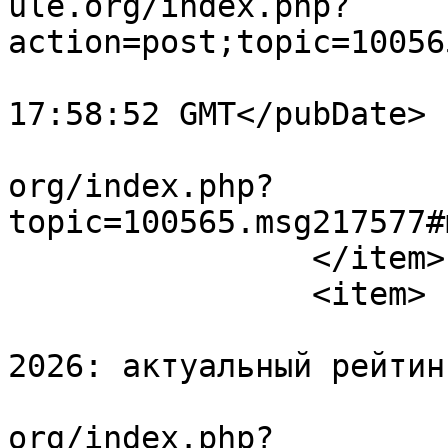
ule.org/index.php?
action=post;topic=10056
			<pubDate>Fri, 17 Jul 202
17:58:52 GMT</pubDate>

			<guid>https://forum.amul
org/index.php?
topic=100565.msg217577#
		</item>

		<item>

			<title>Лучшие площадки
2026: актуальный рейтин
			<link>https://forum.amul
org/index.php?