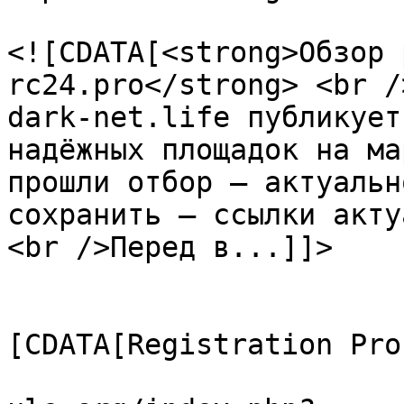
			<description>
<![CDATA[<strong>Обзор 
rc24.pro</strong> <br /
dark-net.life публикует
надёжных площадок на ма
прошли отбор — актуальн
сохранить — ссылки акту
<br />Перед в...]]>

			</description>
			<category><
[CDATA[Registration Pro
			<comments>https://forum.