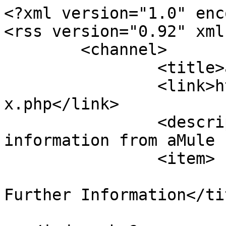
<?xml version="1.0" enc
<rss version="0.92" xml
	<channel>

		<title>aMule Forum</title>

		<link>https://forum.amule.org/inde
x.php</link>

		<description><![CDATA[Live 
information from aMule 
		<item>

			<title>Message Seeking
Further Information</tit
			<link>https://forum.amul