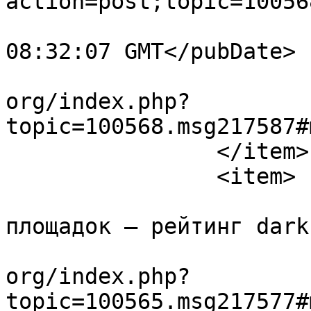
action=post;topic=10056
			<pubDate>Sun, 19 Jul 202
08:32:07 GMT</pubDate>

			<guid>https://forum.amul
org/index.php?
topic=100568.msg217587#
		</item>

		<item>

			<title>Обзор рабочих
площадок — рейтинг dark
			<link>https://forum.amul
org/index.php?
topic=100565.msg217577#