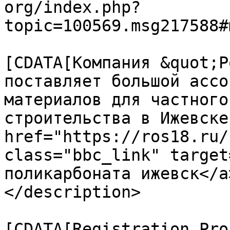
org/index.php?
topic=100569.msg217588#
			<description><
[CDATA[Компания &quot;Р
поставляет большой ассо
материалов для частного
строительства в Ижевске
href="https://ros18.ru/
class="bbc_link" target
поликарбоната ижевск</a
</description>

			<category><
[CDATA[Registration Pro