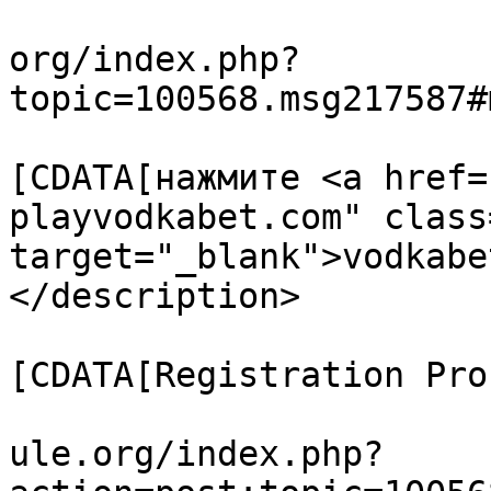
			<link>https://forum.amul
org/index.php?
topic=100568.msg217587#
			<description><
[CDATA[нажмите <a href=
playvodkabet.com" class
target="_blank">vodkabe
</description>

			<category><
[CDATA[Registration Pro
			<comments>https://forum.
ule.org/index.php?