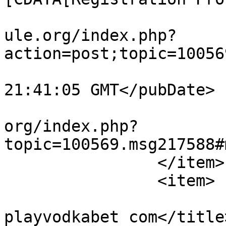
			<comments>https://forum.
ule.org/index.php?
action=post;topic=10056
			<pubDate>Sun, 19 Jul 202
21:41:05 GMT</pubDate>

			<guid>https://forum.amul
org/index.php?
topic=100569.msg217588#
		</item>

		<item>

			<title>веб-сайт vodkabet
playvodkabet com</title>