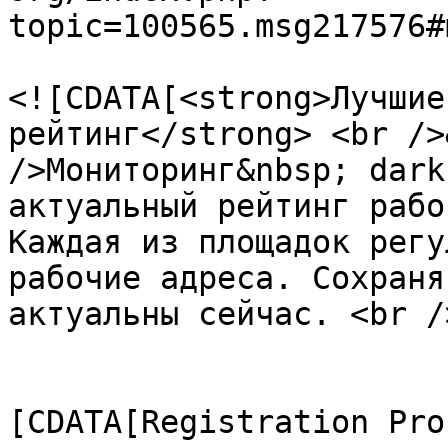
topic=100565.msg217576#
			<description>
<![CDATA[<strong>Лучшие
рейтинг</strong> <br />
/>Мониторинг&nbsp; dark
актуальный рейтинг рабо
Каждая из площадок регу
рабочие адреса. Сохраня
актуальны сейчас. <br /
			</description>
			<category><
[CDATA[Registration Pro