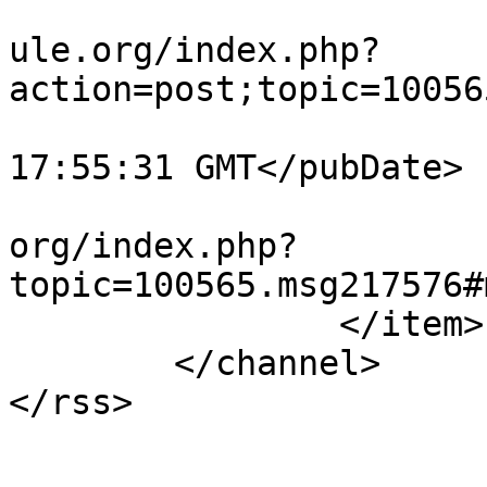
			<comments>https://forum.
ule.org/index.php?
action=post;topic=10056
			<pubDate>Fri, 17 Jul 202
17:55:31 GMT</pubDate>

			<guid>https://forum.amul
org/index.php?
topic=100565.msg217576#
		</item>

	</channel>

</rss>