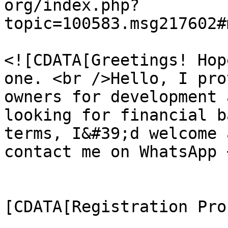
org/index.php?
topic=100583.msg217602#
			<description>
<![CDATA[Greetings! Hop
one. <br />Hello, I pro
owners for development 
looking for financial b
terms, I&#39;d welcome 
contact me on WhatsApp 
			</description>
			<category><
[CDATA[Registration Pro
			<comments>https://forum.