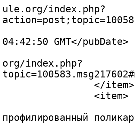
ule.org/index.php?
action=post;topic=10058
			<pubDate>Thu, 30 Jul 202
04:42:50 GMT</pubDate>

			<guid>https://forum.amul
org/index.php?
topic=100583.msg217602#
		</item>

		<item>

			<title>купить
профилированный поликар
			<link>https://forum.amul