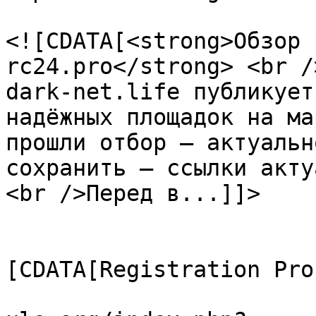
			<description>
<![CDATA[<strong>Обзор 
rc24.pro</strong> <br /
dark-net.life публикует
надёжных площадок на ма
прошли отбор — актуальн
сохранить — ссылки акту
<br />Перед в...]]>

			</description>
			<category><
[CDATA[Registration Pro
			<comments>https://forum.