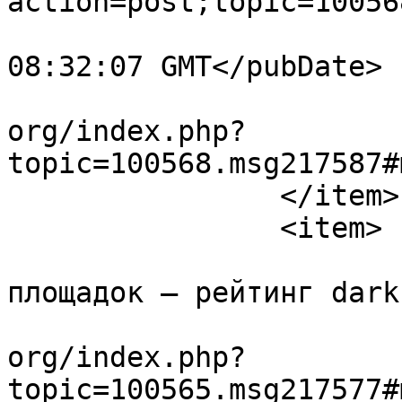
action=post;topic=10056
			<pubDate>Sun, 19 Jul 202
08:32:07 GMT</pubDate>

			<guid>https://forum.amul
org/index.php?
topic=100568.msg217587#
		</item>

		<item>

			<title>Обзор рабочих
площадок — рейтинг dark
			<link>https://forum.amul
org/index.php?
topic=100565.msg217577#