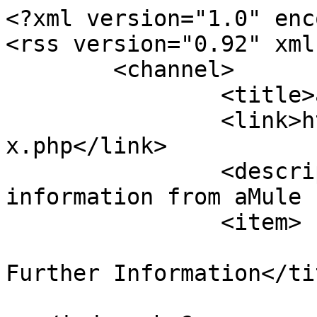
<?xml version="1.0" enc
<rss version="0.92" xml
	<channel>

		<title>aMule Forum</title>

		<link>https://forum.amule.org/inde
x.php</link>

		<description><![CDATA[Live 
information from aMule 
		<item>

			<title>Message Seeking
Further Information</tit
			<link>https://forum.amul