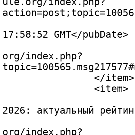
ule.org/index.php?
action=post;topic=10056
			<pubDate>Fri, 17 Jul 202
17:58:52 GMT</pubDate>

			<guid>https://forum.amul
org/index.php?
topic=100565.msg217577#
		</item>

		<item>

			<title>Лучшие площадки
2026: актуальный рейтин
			<link>https://forum.amul
org/index.php?