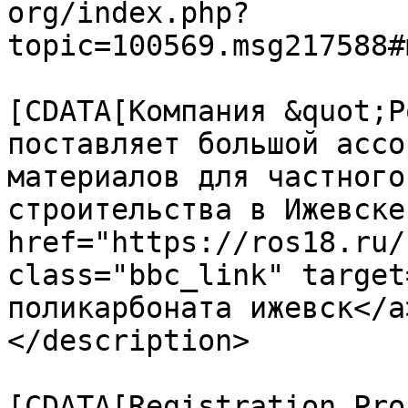
org/index.php?
topic=100569.msg217588#
			<description><
[CDATA[Компания &quot;Р
поставляет большой ассо
материалов для частного
строительства в Ижевске
href="https://ros18.ru/
class="bbc_link" target
поликарбоната ижевск</a
</description>

			<category><
[CDATA[Registration Pro