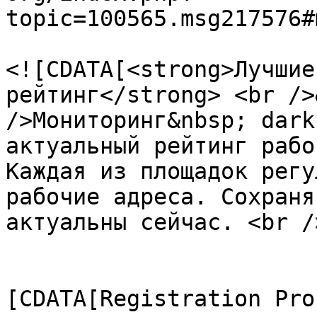
topic=100565.msg217576#
			<description>
<![CDATA[<strong>Лучшие
рейтинг</strong> <br />
/>Мониторинг&nbsp; dark
актуальный рейтинг рабо
Каждая из площадок регу
рабочие адреса. Сохраня
актуальны сейчас. <br /
			</description>
			<category><
[CDATA[Registration Pro