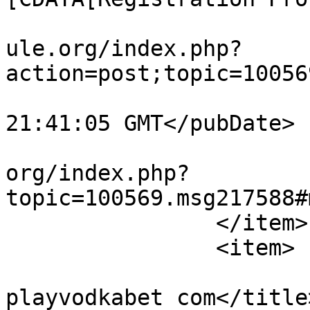
			<comments>https://forum.
ule.org/index.php?
action=post;topic=10056
			<pubDate>Sun, 19 Jul 202
21:41:05 GMT</pubDate>

			<guid>https://forum.amul
org/index.php?
topic=100569.msg217588#
		</item>

		<item>

			<title>веб-сайт vodkabet
playvodkabet com</title>