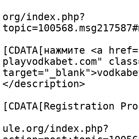
			<link>https://forum.amul
org/index.php?
topic=100568.msg217587#
			<description><
[CDATA[нажмите <a href=
playvodkabet.com" class
target="_blank">vodkabe
</description>

			<category><
[CDATA[Registration Pro
			<comments>https://forum.
ule.org/index.php?