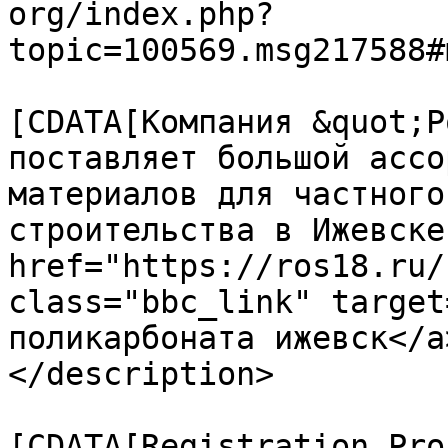
org/index.php?
topic=100569.msg217588#
			<description><
[CDATA[Компания &quot;Р
поставляет большой ассо
материалов для частного
строительства в Ижевске
href="https://ros18.ru/
class="bbc_link" target
поликарбоната ижевск</a
</description>

			<category><
[CDATA[Registration Pro