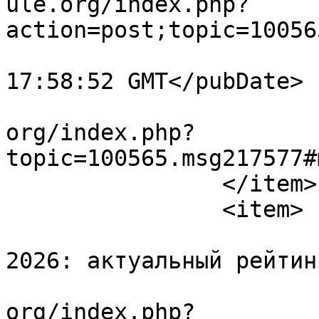
ule.org/index.php?
action=post;topic=10056
			<pubDate>Fri, 17 Jul 202
17:58:52 GMT</pubDate>

			<guid>https://forum.amul
org/index.php?
topic=100565.msg217577#
		</item>

		<item>

			<title>Лучшие площадки
2026: актуальный рейтин
			<link>https://forum.amul
org/index.php?