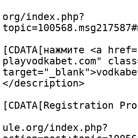
			<link>https://forum.amul
org/index.php?
topic=100568.msg217587#
			<description><
[CDATA[нажмите <a href=
playvodkabet.com" class
target="_blank">vodkabe
</description>

			<category><
[CDATA[Registration Pro
			<comments>https://forum.
ule.org/index.php?