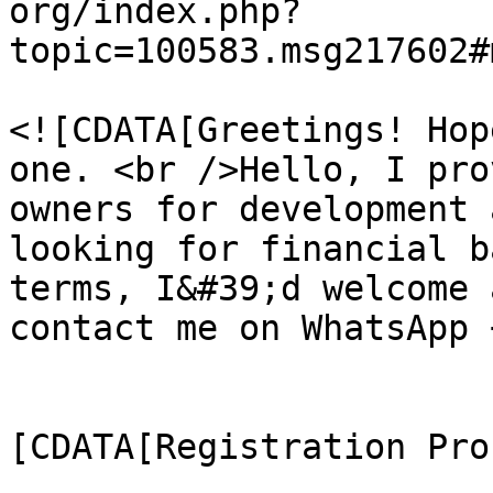
org/index.php?
topic=100583.msg217602#
			<description>
<![CDATA[Greetings! Hop
one. <br />Hello, I pro
owners for development 
looking for financial b
terms, I&#39;d welcome 
contact me on WhatsApp 
			</description>
			<category><
[CDATA[Registration Pro
			<comments>https://forum.