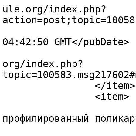
ule.org/index.php?
action=post;topic=10058
			<pubDate>Thu, 30 Jul 202
04:42:50 GMT</pubDate>

			<guid>https://forum.amul
org/index.php?
topic=100583.msg217602#
		</item>

		<item>

			<title>купить
профилированный поликар
			<link>https://forum.amul