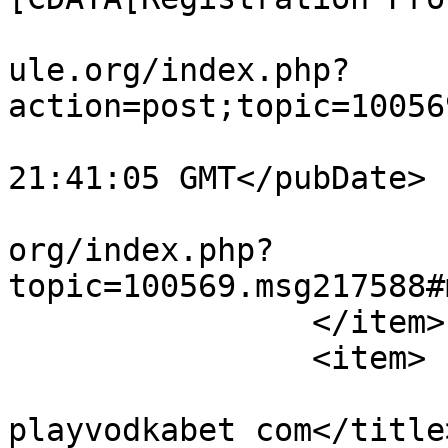
			<comments>https://forum.
ule.org/index.php?
action=post;topic=10056
			<pubDate>Sun, 19 Jul 202
21:41:05 GMT</pubDate>

			<guid>https://forum.amul
org/index.php?
topic=100569.msg217588#
		</item>

		<item>

			<title>веб-сайт vodkabet
playvodkabet com</title>