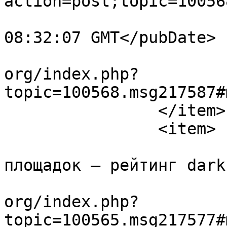
action=post;topic=10056
			<pubDate>Sun, 19 Jul 202
08:32:07 GMT</pubDate>

			<guid>https://forum.amul
org/index.php?
topic=100568.msg217587#
		</item>

		<item>

			<title>Обзор рабочих
площадок — рейтинг dark
			<link>https://forum.amul
org/index.php?
topic=100565.msg217577#