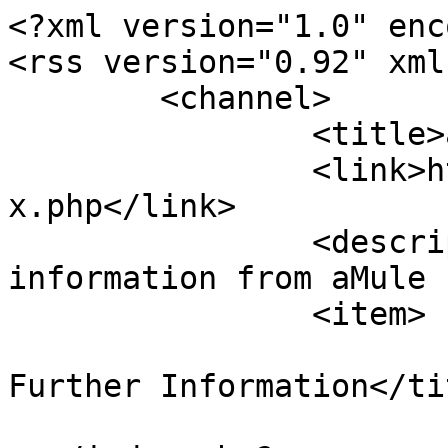
<?xml version="1.0" enc
<rss version="0.92" xml
	<channel>

		<title>aMule Forum</title>

		<link>https://forum.amule.org/inde
x.php</link>

		<description><![CDATA[Live 
information from aMule 
		<item>

			<title>Message Seeking
Further Information</tit
			<link>https://forum.amul