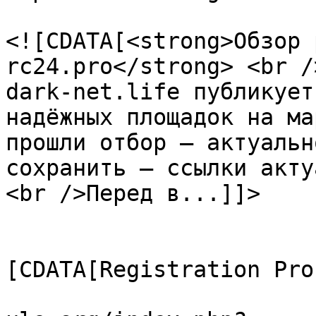
			<description>
<![CDATA[<strong>Обзор 
rc24.pro</strong> <br /
dark-net.life публикует
надёжных площадок на ма
прошли отбор — актуальн
сохранить — ссылки акту
<br />Перед в...]]>

			</description>
			<category><
[CDATA[Registration Pro
			<comments>https://forum.