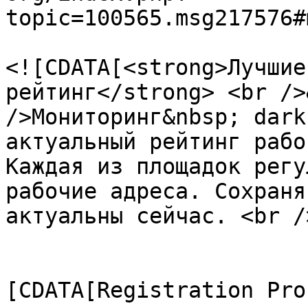
topic=100565.msg217576#
			<description>
<![CDATA[<strong>Лучшие
рейтинг</strong> <br />
/>Мониторинг&nbsp; dark
актуальный рейтинг рабо
Каждая из площадок регу
рабочие адреса. Сохраня
актуальны сейчас. <br /
			</description>
			<category><
[CDATA[Registration Pro