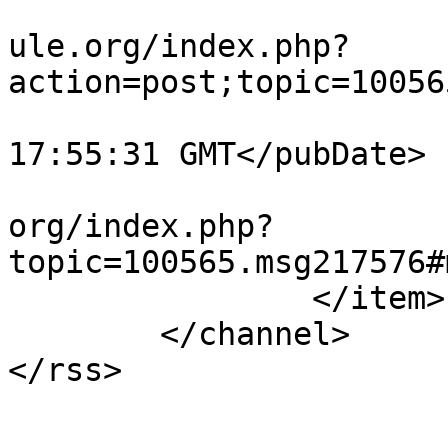
			<comments>https://forum.
ule.org/index.php?
action=post;topic=10056
			<pubDate>Fri, 17 Jul 202
17:55:31 GMT</pubDate>

			<guid>https://forum.amul
org/index.php?
topic=100565.msg217576#
		</item>

	</channel>

</rss>