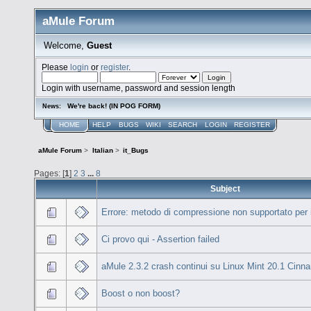
aMule Forum
Welcome,
Guest
Please
login
or
register
.
Login with username, password and session length
We're back! (IN POG FORM)
News:
HOME
HELP
BUGS
WIKI
SEARCH
LOGIN
REGISTER
aMule Forum
>
Italian
>
it_Bugs
Pages: [
1
]
2
3
...
8
Subject
Errore: metodo di compressione non supportato per il
Ci provo qui - Assertion failed
aMule 2.3.2 crash continui su Linux Mint 20.1 Cin
Boost o non boost?